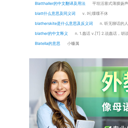
Blatthaller的中文翻译及用法
平坦活塞式薄膜扬
blatt什么意思及同义词
v. 叫;喋喋不休
blatherskite是什么意思及反义词
n. 听无聊话的
blather的中文释义
n. 1.蠢话 v.[T] 2.说蠢话，胡
Blatella的意思
小蠊属