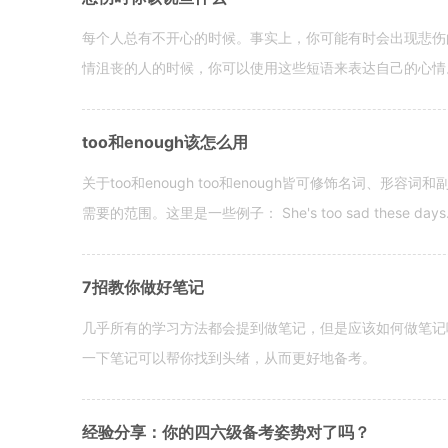
每个人总有不开心的时候。事实上，你可能有时会出现悲伤
情沮丧的人的时候，你可以使用这些短语来表达自己的心情。 hen yo
too和enough该怎么用
关于too和enough too和enough皆可修饰名词、形
需要的范围。这里是一些例子： She's too sad these days. I o
7招教你做好笔记
几乎所有的学习方法都会提到做笔记，但是应该如何做笔记
一下笔记可以帮你找到头绪，从而更好地备考。
经验分享：你的四六级备考姿势对了吗？