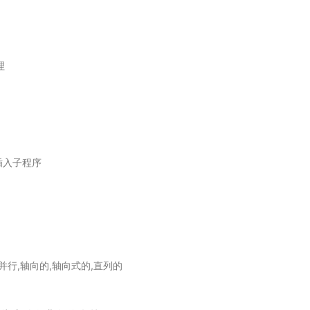
理
插入子程序
,并行,轴向的,轴向式的,直列的