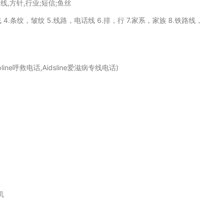
,路线,方针,行业;短信;鱼丝
线 4.条纹，皱纹 5.线路，电话线 6.排，行 7.家系，家族 8.铁路线，
line呼救电话,Aidsline爱滋病专线电话)
机