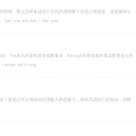
的情绪。那么怎样表达自己悲伤的感情呢？在你心情低落，或者面对心
u are don = hen you
容词和副词。Too表示的是程度深或数量多。Enough则意味着程度或数量超出所
nder hat's rong
呢？做笔记可以增加你的理解力和想象力，帮助巩固自己的知识，回顾