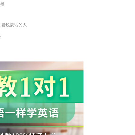
声器
人,爱说废话的人
说