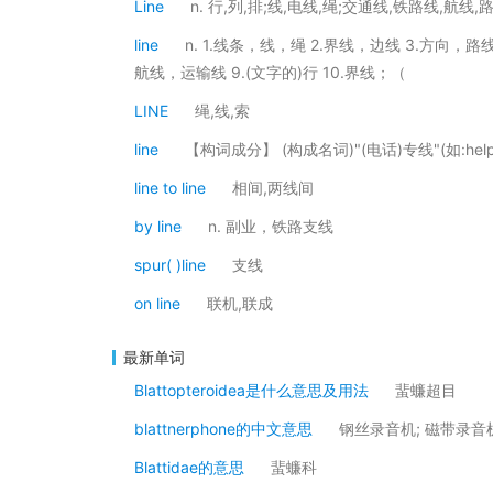
Line
n. 行,列,排;线,电线,绳;交通线,铁路线,航线
line
n. 1.线条，线，绳 2.界线，边线 3.方向，路
航线，运输线 9.(文字的)行 10.界线；（
LINE
绳,线,索
line
【构词成分】 (构成名词)"(电话)专线"(如:help
line to line
相间,两线间
by line
n. 副业，铁路支线
spur( )line
支线
on line
联机,联成
最新单词
Blattopteroidea是什么意思及用法
蜚蠊超目
blattnerphone的中文意思
钢丝录音机; 磁带录音
Blattidae的意思
蜚蠊科