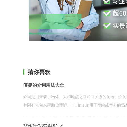
猜你喜欢
便捷的介词用法大全
介词是用来表示物体、人和地点之间相互关系的词语。介词i
并附有例句来帮助你理解。 1．In a.In用于室内或室外的场所。 in a
悲伤时你该说些什么