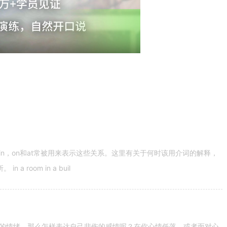
n，on和at常被用来表示这些关系。这里有关于何时该用介词的解释，
 room in a buil
的情绪。那么怎样表达自己悲伤的感情呢？在你心情低落，或者面对心