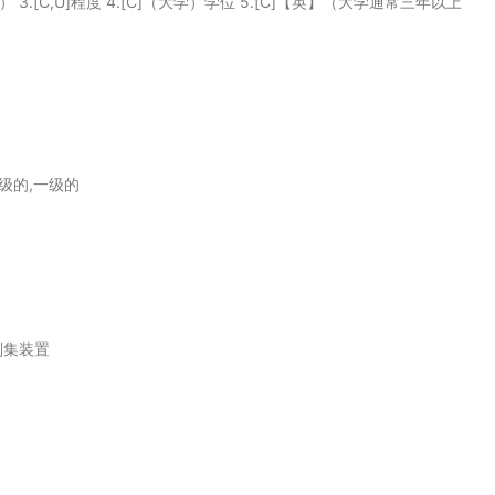
单位） 3.[C,U]程度 4.[C]（大学）学位 5.[C]【英】（大学通常三年以上
高级的,一级的
刮集装置