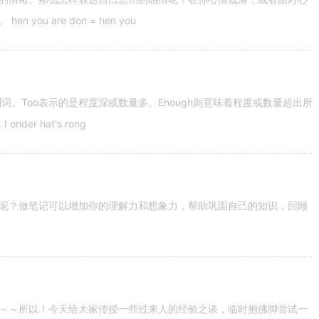
u are don = hen you
容词和副词。Too表示的是程度深或数量多。Enough则意味着程度或数量超出所
nder hat's rong
呢？做笔记可以增加你的理解力和想象力，帮助巩固自己的知识，回顾
～～所以！今天给大家传授一些过来人的经验之谈，临时抱佛脚尝试一