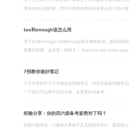
情沮丧的人的时候，你可以使用这些短语来表达自己的心情。 hen yo
too和enough该怎么用
关于too和enough too和enough皆可修饰名词、形
需要的范围。这里是一些例子： She's too sad these days. I o
7招教你做好笔记
几乎所有的学习方法都会提到做笔记，但是应该如何做笔记
一下笔记可以帮你找到头绪，从而更好地备考。
经验分享：你的四六级备考姿势对了吗？
快四六级考啦！小编每天看着手足无措的水军们，甚是担心