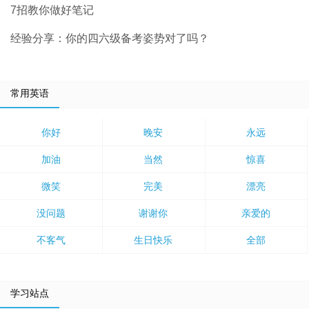
7招教你做好笔记
经验分享：你的四六级备考姿势对了吗？
常用英语
你好
晚安
永远
加油
当然
惊喜
微笑
完美
漂亮
没问题
谢谢你
亲爱的
不客气
生日快乐
全部
学习站点