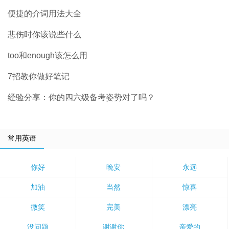
便捷的介词用法大全
悲伤时你该说些什么
too和enough该怎么用
7招教你做好笔记
经验分享：你的四六级备考姿势对了吗？
常用英语
你好
晚安
永远
加油
当然
惊喜
微笑
完美
漂亮
没问题
谢谢你
亲爱的