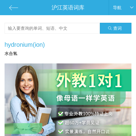
沪江英语词库
导航
查词
hydronium(ion)
水合氢