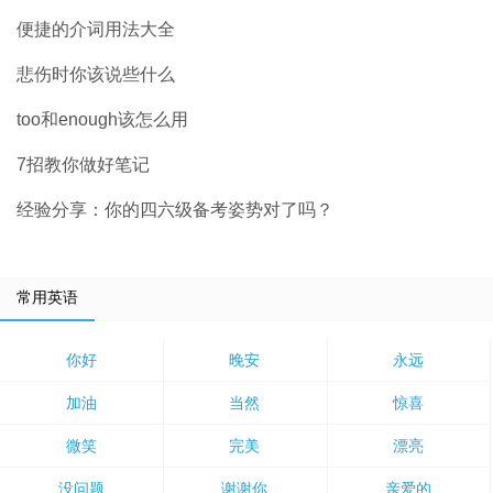
便捷的介词用法大全
悲伤时你该说些什么
too和enough该怎么用
7招教你做好笔记
经验分享：你的四六级备考姿势对了吗？
常用英语
你好
晚安
永远
加油
当然
惊喜
微笑
完美
漂亮
没问题
谢谢你
亲爱的