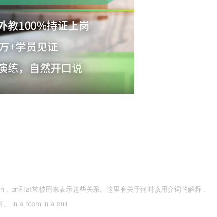
n，on和at常被用来表示这些关系。这里有关于何时该用介词的解释，
 room in a buil