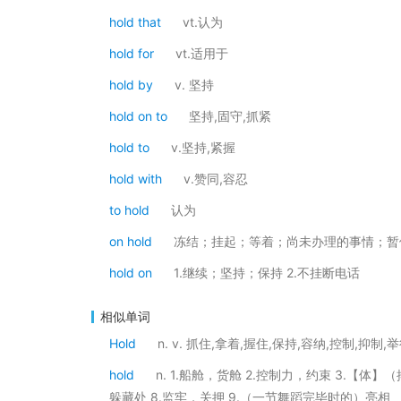
hold that
vt.认为
hold for
vt.适用于
hold by
v. 坚持
hold on to
坚持,固守,抓紧
hold to
v.坚持,紧握
hold with
v.赞同,容忍
to hold
认为
on hold
冻结；挂起；等着；尚未办理的事情；暂
hold on
1.继续；坚持；保持 2.不挂断电话
相似单词
Hold
n. v. 抓住,拿着,握住,保持,容纳,控制,抑制,
hold
n. 1.船舱，货舱 2.控制力，约束 3.【体】
躲藏处 8.监牢，关押 9.（一节舞蹈完毕时的）亮相