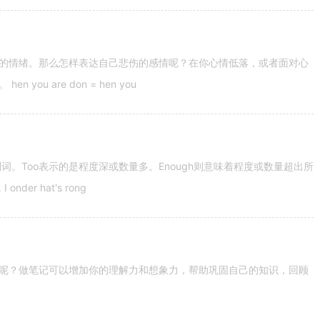
的情绪。那么怎样表达自己悲伤的感情呢？在你心情低落，或者面对心
u are don = hen you
容词和副词。Too表示的是程度深或数量多。Enough则意味着程度或数量超出所
nder hat's rong
呢？做笔记可以增加你的理解力和想象力，帮助巩固自己的知识，回顾