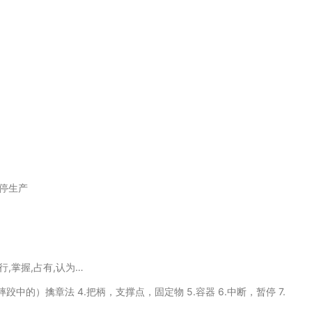
停生产
举行,掌握,占有,认为…
（摔跤中的）擒章法 4.把柄，支撑点，固定物 5.容器 6.中断，暂停 7.