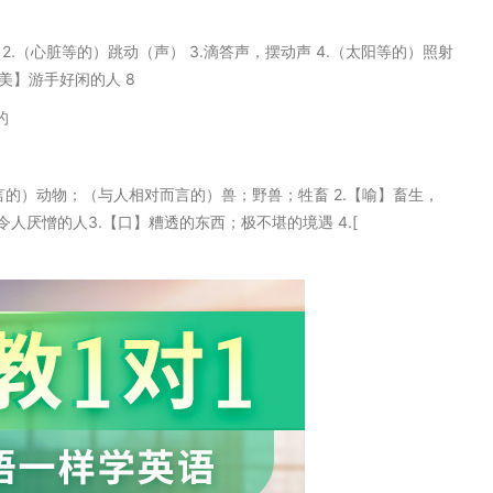
拍子 2.（心脏等的）跳动（声） 3.滴答声，摆动声 4.（太阳等的）照射
【美】游手好闲的人 8
的
相对而言的）动物；（与人相对而言的）兽；野兽；牲畜 2.【喻】畜生，
厌憎的人3.【口】糟透的东西；极不堪的境遇 4.[