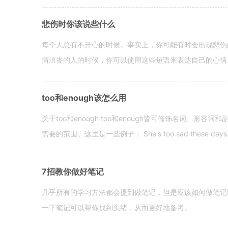
悲伤时你该说些什么
每个人总有不开心的时候。事实上，你可能有时会出现悲伤
情沮丧的人的时候，你可以使用这些短语来表达自己的心情。 hen yo
too和enough该怎么用
关于too和enough too和enough皆可修饰名词、形
需要的范围。这里是一些例子： She's too sad these days. I o
7招教你做好笔记
几乎所有的学习方法都会提到做笔记，但是应该如何做笔记
一下笔记可以帮你找到头绪，从而更好地备考。