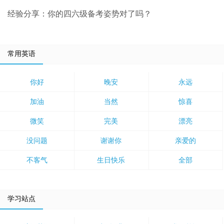
经验分享：你的四六级备考姿势对了吗？
常用英语
你好
晚安
永远
加油
当然
惊喜
微笑
完美
漂亮
没问题
谢谢你
亲爱的
不客气
生日快乐
全部
学习站点