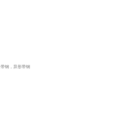
条带钢，异形带钢