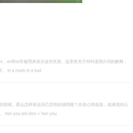
n，on和at常被用来表示这些关系。这里有关于何时该用介词的解释，
 room in a buil
的情绪。那么怎样表达自己悲伤的感情呢？在你心情低落，或者面对心
u are don = hen you