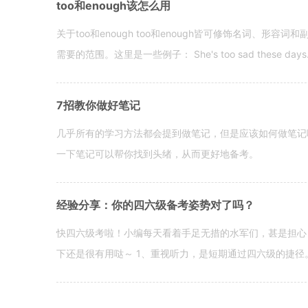
too和enough该怎么用
关于too和enough too和enough皆可修饰名词、形
需要的范围。这里是一些例子： She's too sad these days. I o
7招教你做好笔记
几乎所有的学习方法都会提到做笔记，但是应该如何做笔记
一下笔记可以帮你找到头绪，从而更好地备考。
经验分享：你的四六级备考姿势对了吗？
快四六级考啦！小编每天看着手足无措的水军们，甚是担心
下还是很有用哒～ 1、重视听力，是短期通过四六级的捷径