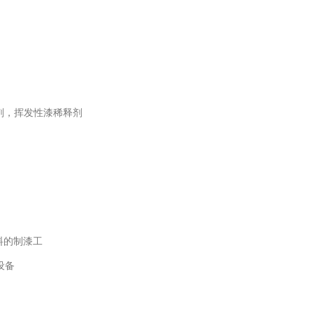
剂，挥发性漆稀释剂
稀料的制漆工
压设备