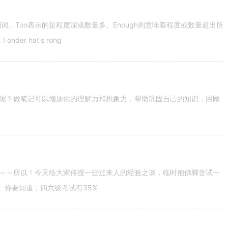
容词和副词。Too表示的是程度深或数量多。Enough则意味着程度或数量超出所
nder hat's rong
呢？做笔记可以增加你的理解力和想象力，帮助巩固自己的知识，回顾
～～所以！今天给大家传授一些过来人的经验之谈，临时抱佛脚尝试一
。你要知道，四六级考试有35%