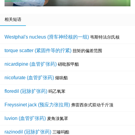
相关短语
Westphal's nucleus (滑车神经核的一组)
韦斯特法尔氏核
torque scatter (紧固件等的拧紧)
扭矩的偏差范围
nicardipine (血管扩张药)
硝吡胺甲酯
nicofurate (血管扩张药)
烟呋酯
floredil (冠脉扩张药)
吗乙氧苯
Freyssinet jack (预应力张拉用)
弗雷西奈式双动千斤顶
luvion (血管扩张药)
麦角溴氮罩
razinodil (冠脉扩张药)
三嗪吗酯