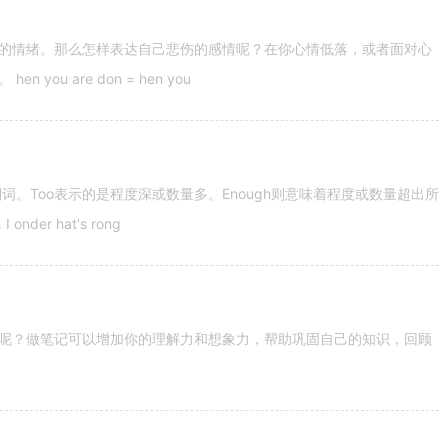
的情绪。那么怎样表达自己悲伤的感情呢？在你心情低落，或者面对心
u are don = hen you
容词和副词。Too表示的是程度深或数量多。Enough则意味着程度或数量超出所
nder hat's rong
呢？做笔记可以增加你的理解力和想象力，帮助巩固自己的知识，回顾