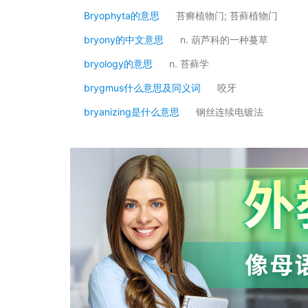
Bryophyta的意思
苔癣植物门; 苔藓植物门
bryony的中文意思
n. 葫芦科的一种蔓草
bryology的意思
n. 苔藓学
brygmus什么意思及同义词
咬牙
bryanizing是什么意思
钢丝连续电镀法