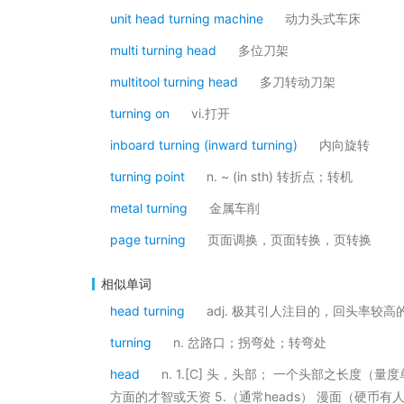
unit head turning machine
动力头式车床
multi turning head
多位刀架
multitool turning head
多刀转动刀架
turning on
vi.打开
inboard turning (inward turning)
内向旋转
turning point
n. ~ (in sth) 转折点；转机
metal turning
金属车削
page turning
页面调换，页面转换，页转换
相似单词
head turning
adj. 极其引人注目的，回头率较高
turning
n. 岔路口；拐弯处；转弯处
head
n. 1.[C] 头，头部； 一个头部之长度（量度单
方面的才智或天资 5.（通常heads） 漫面（硬币有