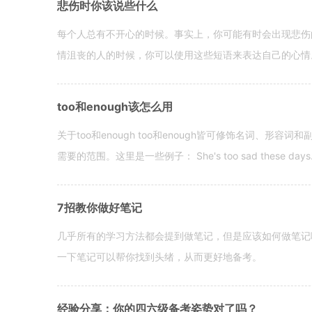
悲伤时你该说些什么
每个人总有不开心的时候。事实上，你可能有时会出现悲伤
情沮丧的人的时候，你可以使用这些短语来表达自己的心情。 hen yo
too和enough该怎么用
关于too和enough too和enough皆可修饰名词、形
需要的范围。这里是一些例子： She's too sad these days. I o
7招教你做好笔记
几乎所有的学习方法都会提到做笔记，但是应该如何做笔记
一下笔记可以帮你找到头绪，从而更好地备考。
经验分享：你的四六级备考姿势对了吗？