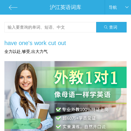
沪江英语词库
导航
查词
have one's work cut out
全力以赴,够受,出大力气