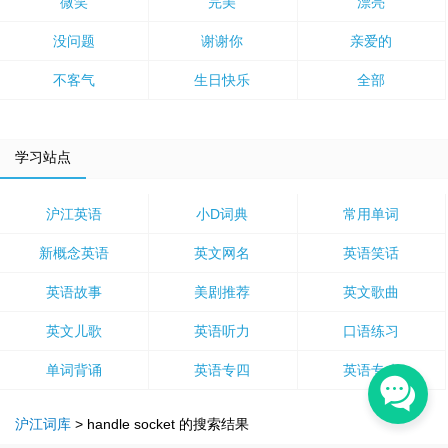
微笑
完美
漂亮
没问题
谢谢你
亲爱的
不客气
生日快乐
全部
学习站点
沪江英语
小D词典
常用单词
新概念英语
英文网名
英语笑话
英语故事
美剧推荐
英文歌曲
英文儿歌
英语听力
口语练习
单词背诵
英语专四
英语专八
沪江词库
>
handle socket
的搜索结果