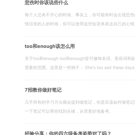
悲伤时你该说些什么
每个人总有不开心的时候。事实上，你可能有时会出现悲伤
情沮丧的人的时候，你可以使用这些短语来表达自己的心情。 hen yo
too和enough该怎么用
关于too和enough too和enough皆可修饰名词、形
需要的范围。这里是一些例子： She's too sad these days. I o
7招教你做好笔记
几乎所有的学习方法都会提到做笔记，但是应该如何做笔记
一下笔记可以帮你找到头绪，从而更好地备考。
经验分享：你的四六级备考姿势对了吗？