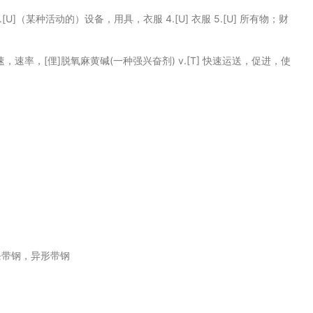
挡 3.[U]（某种活动的）设备，用具，衣服 4.[U] 衣服 5.[U] 所有物；财
度，迅速，速率，[俚]脱氧麻黄碱(一种强兴奋剂) v.[T] 快速运送，促进，使
条带钢，异形带钢