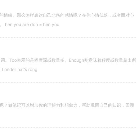
的情绪。那么怎样表达自己悲伤的感情呢？在你心情低落，或者面对心
u are don = hen you
容词和副词。Too表示的是程度深或数量多。Enough则意味着程度或数量超出所
nder hat's rong
呢？做笔记可以增加你的理解力和想象力，帮助巩固自己的知识，回顾