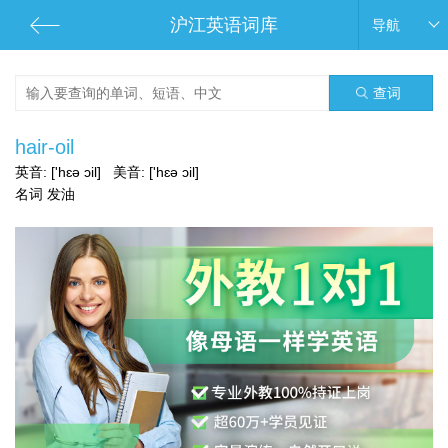
沪江英语词库
导航
查词
hair-oil
英音:
['hɛə ɔil]
美音:
['hɛə ɔil]
名词 发油