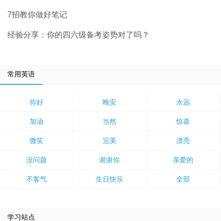
7招教你做好笔记
经验分享：你的四六级备考姿势对了吗？
常用英语
你好
晚安
永远
加油
当然
惊喜
微笑
完美
漂亮
没问题
谢谢你
亲爱的
不客气
生日快乐
全部
学习站点