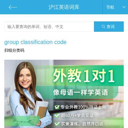
沪江英语词库
导航
查词
group classification code
归组分类码