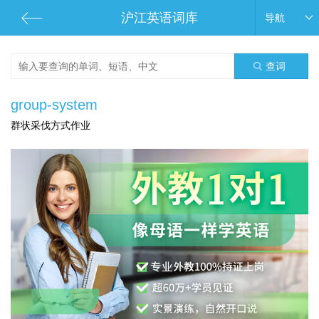
沪江英语词库
导航
查词
group-system
群状采伐方式作业