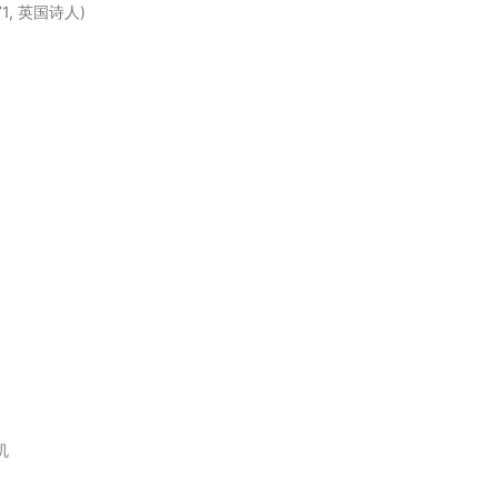
71, 英国诗人)
机