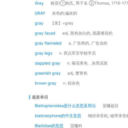
Gray
格雷(①姓氏, 男子名 ②Thomas, 1716-17
GRAY
灰色的;偏灰的
gray
【美】=grey
gray faced
adj. 面色灰白的, 面露倦容的
gray flanneled
a. 广告商的, 广告业的
gray legs
n. 西点军官学校学员
dappled gray
n. 菊花青色，灰黑花斑
greenish gray
adj. 蟹青色
brown gray
n. 棕灰色
最新单词
Blattopteroidea是什么意思及用法
蜚蠊超目
blattnerphone的中文意思
钢丝录音机; 磁带录音
Blattidae的意思
蜚蠊科