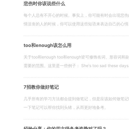
悲伤时你该说些什么
每个人总有不开心的时候。事实上，你可能有时会出现悲伤
情沮丧的人的时候，你可以使用这些短语来表达自己的心情。 hen yo
too和enough该怎么用
关于too和enough too和enough皆可修饰名词、形
需要的范围。这里是一些例子： She's too sad these days. I o
7招教你做好笔记
几乎所有的学习方法都会提到做笔记，但是应该如何做笔记
一下笔记可以帮你找到头绪，从而更好地备考。
经验分享：你的四六级备考姿势对了吗？