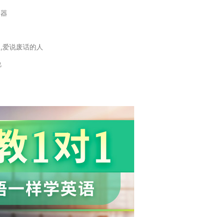
声器
人,爱说废话的人
说