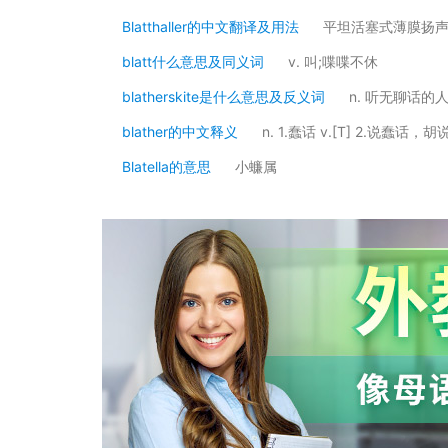
Blatthaller的中文翻译及用法
平坦活塞式薄膜扬
blatt什么意思及同义词
v. 叫;喋喋不休
blatherskite是什么意思及反义词
n. 听无聊话的
blather的中文释义
n. 1.蠢话 v.[T] 2.说蠢话，胡
Blatella的意思
小蠊属