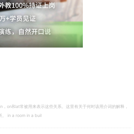
n，on和at常被用来表示这些关系。这里有关于何时该用介词的解释，
 room in a buil