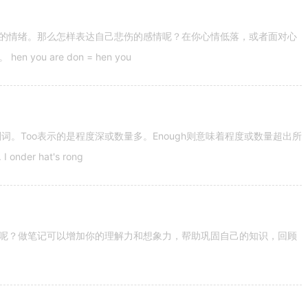
的情绪。那么怎样表达自己悲伤的感情呢？在你心情低落，或者面对心
u are don = hen you
容词和副词。Too表示的是程度深或数量多。Enough则意味着程度或数量超出所
nder hat's rong
呢？做笔记可以增加你的理解力和想象力，帮助巩固自己的知识，回顾