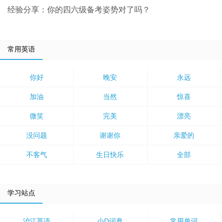
经验分享：你的四六级备考姿势对了吗？
常用英语
你好
晚安
永远
加油
当然
惊喜
微笑
完美
漂亮
没问题
谢谢你
亲爱的
不客气
生日快乐
全部
学习站点
沪江英语
小D词典
常用单词