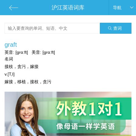
沪江英语词库
导航
查词
graft
英音:
[grɑ:ft]
美音:
[grɑ:ft]
名词
接枝，贪污，嫁接
v.[T,I]
嫁接，移植，接枝，贪污