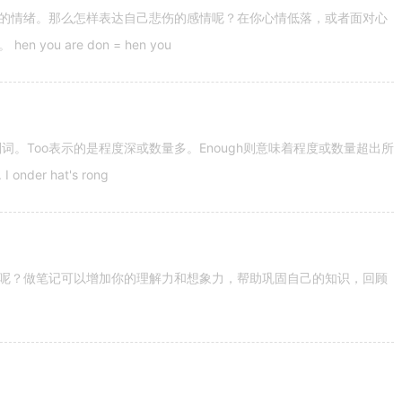
的情绪。那么怎样表达自己悲伤的感情呢？在你心情低落，或者面对心
u are don = hen you
容词和副词。Too表示的是程度深或数量多。Enough则意味着程度或数量超出所
nder hat's rong
呢？做笔记可以增加你的理解力和想象力，帮助巩固自己的知识，回顾