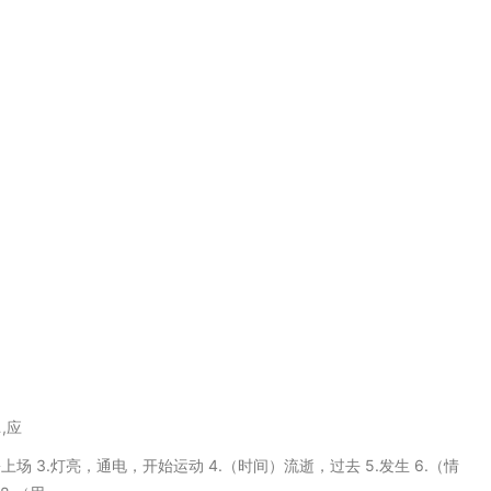
,应
份上场 3.灯亮，通电，开始运动 4.（时间）流逝，过去 5.发生 6.（情