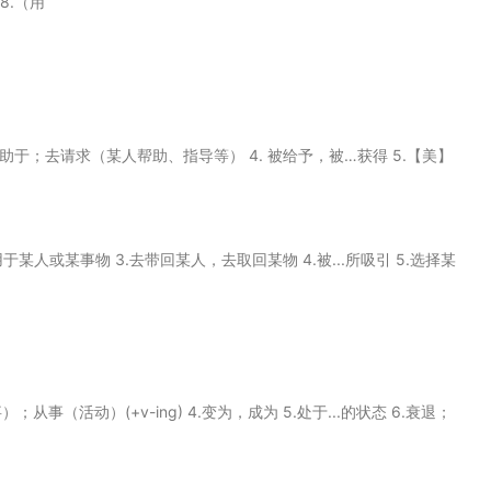
8.（用
3. 求助于；去请求（某人帮助、指导等） 4. 被给予，被…获得 5.【美】
）
用于某人或某事物 3.去带回某人，去取回某物 4.被...所吸引 5.选择某
事）；从事（活动）(+v-ing) 4.变为，成为 5.处于...的状态 6.衰退；