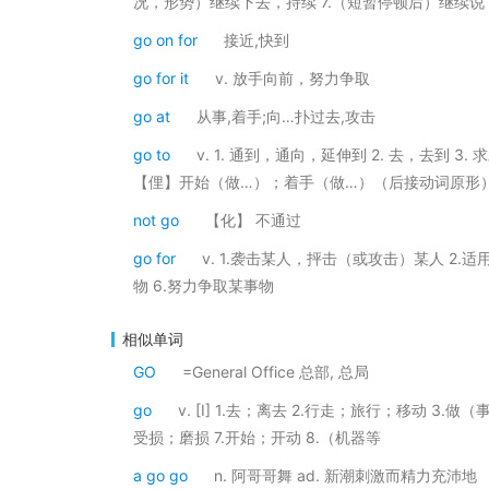
况，形势）继续下去，持续 7.（短暂停顿后）继续说 
go on for
接近,快到
go for it
v. 放手向前，努力争取
go at
从事,着手;向…扑过去,攻击
go to
v. 1. 通到，通向，延伸到 2. 去，去到 
【俚】开始（做…）；着手（做…）（后接动词原形
not go
【化】 不通过
go for
v. 1.袭击某人，抨击（或攻击）某人 2.适
物 6.努力争取某事物
相似单词
GO
=General Office 总部, 总局
go
v. [I] 1.去；离去 2.行走；旅行；移动 3.做（
受损；磨损 7.开始；开动 8.（机器等
a go go
n. 阿哥哥舞 ad. 新潮刺激而精力充沛地