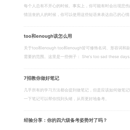
每个人总有不开心的时候。事实上，你可能有时会出现悲伤
情沮丧的人的时候，你可以使用这些短语来表达自己的心情。 hen yo
too和enough该怎么用
关于too和enough too和enough皆可修饰名词、形
需要的范围。这里是一些例子： She's too sad these days. I o
7招教你做好笔记
几乎所有的学习方法都会提到做笔记，但是应该如何做笔记
一下笔记可以帮你找到头绪，从而更好地备考。
经验分享：你的四六级备考姿势对了吗？