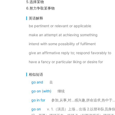
5.选择某物
6.努力争取某事物
英语解释
be pertinent or relevant or applicable
make an attempt at achieving something
intend with some possibility of fulfilment
give an affirmative reply to; respond favorably to
have a fancy or particular liking or desire for
相似短语
go and
去
go on (with)
继续
go in for
参加,从事,对…感兴趣,拼命追求,热中于…
go on
v. 1.（演员）上场，出场 2.以替补队员身