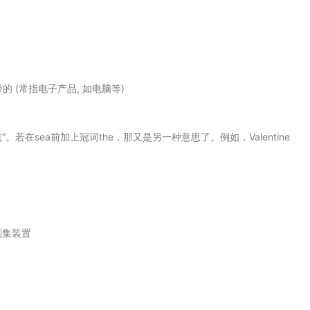
携带的 (常指电子产品, 如电脑等)
出航”。若在sea前加上冠词the，那又是另一种意思了。例如，Valentine
刮集装置