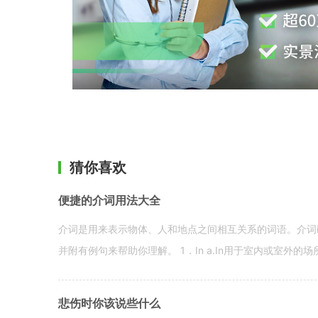
猜你喜欢
便捷的介词用法大全
介词是用来表示物体、人和地点之间相互关系的词语。介词i
并附有例句来帮助你理解。 1．In a.In用于室内或室外的场所。 in a
悲伤时你该说些什么