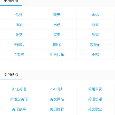
常用英语
你好
晚安
永远
加油
当然
惊喜
微笑
完美
漂亮
没问题
谢谢你
亲爱的
不客气
生日快乐
全部
学习站点
沪江英语
小D词典
常用单词
新概念英语
英文网名
英语笑话
英语故事
美剧推荐
英文歌曲