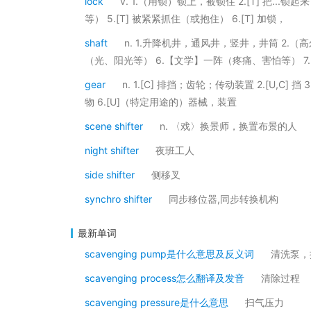
lock
v. 1.（用锁）锁上，被锁住 2.[T] 把..
等） 5.[T] 被紧紧抓住（或抱住） 6.[T] 加锁，
shaft
n. 1.升降机井，通风井，竖井，井筒 2.（
（光、阳光等） 6.【文学】一阵（疼痛、害怕等） 7
gear
n. 1.[C] 排挡；齿轮；传动装置 2.[U,C] 
物 6.[U]（特定用途的）器械，装置
scene shifter
n. 〈戏〉换景师，换置布景的人
night shifter
夜班工人
side shifter
侧移叉
synchro shifter
同步移位器,同步转换机构
最新单词
scavenging pump是什么意思及反义词
清洗泵，
scavenging process怎么翻译及发音
清除过程
scavenging pressure是什么意思
扫气压力