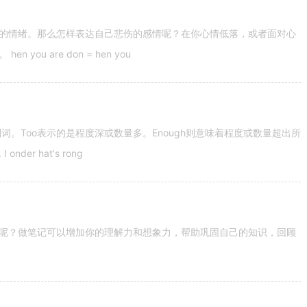
的情绪。那么怎样表达自己悲伤的感情呢？在你心情低落，或者面对心
u are don = hen you
容词和副词。Too表示的是程度深或数量多。Enough则意味着程度或数量超出所
nder hat's rong
呢？做笔记可以增加你的理解力和想象力，帮助巩固自己的知识，回顾