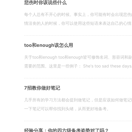
悲伤时你该说些什么
每个人总有不开心的时候。事实上，你可能有时会出现悲伤
情沮丧的人的时候，你可以使用这些短语来表达自己的心情。 hen yo
too和enough该怎么用
关于too和enough too和enough皆可修饰名词、形
需要的范围。这里是一些例子： She's too sad these days. I o
7招教你做好笔记
几乎所有的学习方法都会提到做笔记，但是应该如何做笔记
一下笔记可以帮你找到头绪，从而更好地备考。
经验分享：你的四六级备考姿势对了吗？