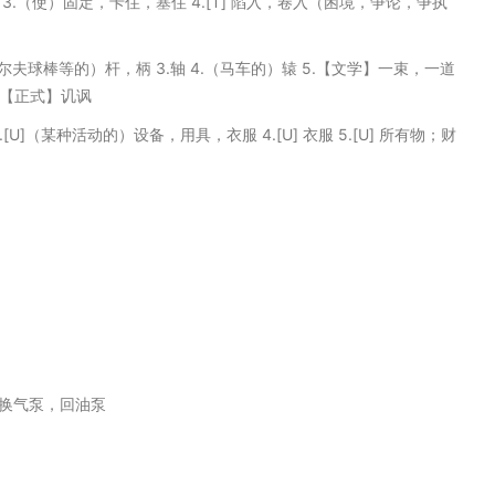
.锁起来 3.（使）固定，卡住，塞住 4.[T] 陷入，卷入（困境，争论，争执
高尔夫球棒等的）杆，柄 3.轴 4.（马车的）辕 5.【文学】一束，一道
.【正式】讥讽
挡 3.[U]（某种活动的）设备，用具，衣服 4.[U] 衣服 5.[U] 所有物；财
换气泵，回油泵