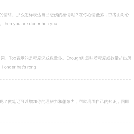
的情绪。那么怎样表达自己悲伤的感情呢？在你心情低落，或者面对心
u are don = hen you
容词和副词。Too表示的是程度深或数量多。Enough则意味着程度或数量超出所
nder hat's rong
呢？做笔记可以增加你的理解力和想象力，帮助巩固自己的知识，回顾