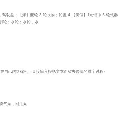
向盘，驾驶盘；【海】舵轮 3.轮状物；轮盘 4.【美俚】1元银币 5.轮式器
明轮；水轮；水轮，水
理 (记者可以在自己的终端机上直接输入报纸文本而省去传统的排字过程)
换气泵，回油泵