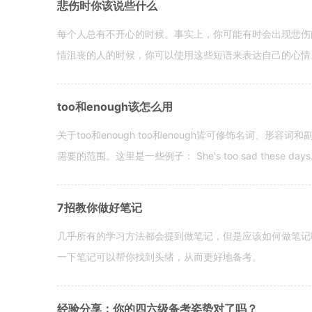
悲伤时你该说些什么
每个人总有不开心的时候。事实上，你可能有时会出现悲伤
情沮丧的人的时候，你可以使用这些短语来表达自己的心情。 hen yo
too和enough该怎么用
关于too和enough too和enough皆可修饰名词、形
需要的范围。这里是一些例子： She's too sad these days. I o
7招教你做好笔记
几乎所有的学习方法都会提到做笔记，但是应该如何做笔记
一下笔记可以帮你找到头绪，从而更好地备考。
经验分享：你的四六级备考姿势对了吗？