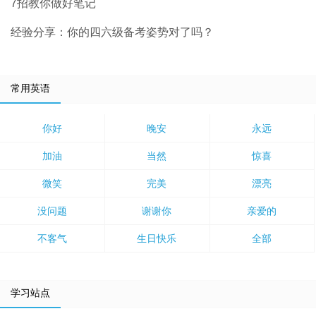
7招教你做好笔记
经验分享：你的四六级备考姿势对了吗？
常用英语
你好
晚安
永远
加油
当然
惊喜
微笑
完美
漂亮
没问题
谢谢你
亲爱的
不客气
生日快乐
全部
学习站点