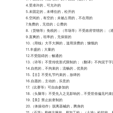
4.受准许的，可允许的
5.未固定的，未缚住的，松开的
6.空闲的，有空的；未被占用的，不在用的
7.免费的，无偿的；公费的
8.（货物等）免税的；（市场等）不受政府管辖的；（
9.直爽的，坦率的，无保留的
10.（用钱）大手大脚的，滥用浪费的；慷慨的
11.丰盛的；大量的
12.不受阻碍的；畅通的
13.（诗等）不受传统形式限制的；（翻译）不拘泥于字
14.自然的，不拘束的；流畅的，优美的
15.【古】不受礼节约束的，放肆的
16.自愿的，主动的，乐意的
17.（比赛等）可自由参加的
18.（头脑等）不受先入之见影响的，不受世俗偏见约
19.【美】禁止奴隶制的
20.（体操动作）脱离器械的，腾身的
21.（石等）易修注琢的，易加工的；（土地）松软的，