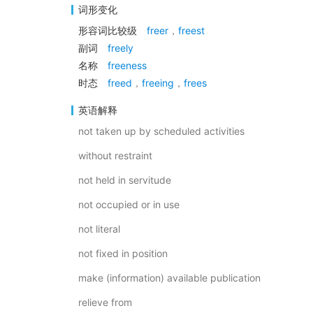
词形变化
形容词比较级
freer
，
freest
副词
freely
名称
freeness
时态
freed
，
freeing
，
frees
英语解释
not taken up by scheduled activities
without restraint
not held in servitude
not occupied or in use
not literal
not fixed in position
make (information) available publication
relieve from