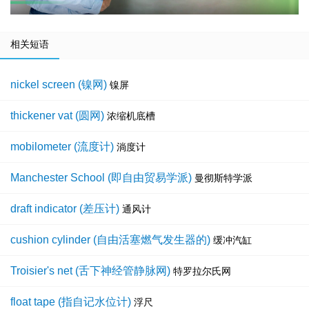
相关短语
nickel screen (镍网)
镍屏
thickener vat (圆网)
浓缩机底槽
mobilometer (流度计)
淌度计
Manchester School (即自由贸易学派)
曼彻斯特学派
draft indicator (差压计)
通风计
cushion cylinder (自由活塞燃气发生器的)
缓冲汽缸
Troisier's net (舌下神经管静脉网)
特罗拉尔氏网
float tape (指自记水位计)
浮尺