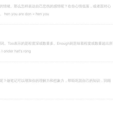
的情绪。那么怎样表达自己悲伤的感情呢？在你心情低落，或者面对心
u are don = hen you
容词和副词。Too表示的是程度深或数量多。Enough则意味着程度或数量超出所
nder hat's rong
呢？做笔记可以增加你的理解力和想象力，帮助巩固自己的知识，回顾