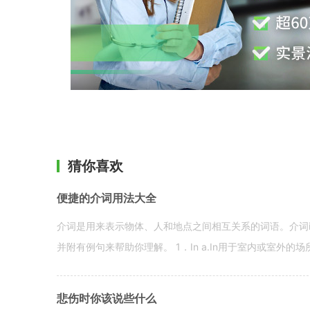
猜你喜欢
便捷的介词用法大全
介词是用来表示物体、人和地点之间相互关系的词语。介词i
并附有例句来帮助你理解。 1．In a.In用于室内或室外的场所。 in a
悲伤时你该说些什么