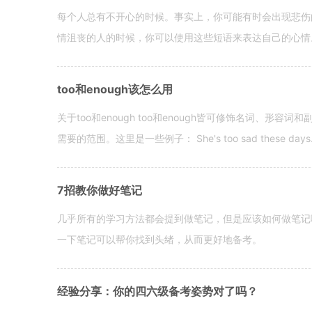
每个人总有不开心的时候。事实上，你可能有时会出现悲伤
情沮丧的人的时候，你可以使用这些短语来表达自己的心情。 hen yo
too和enough该怎么用
关于too和enough too和enough皆可修饰名词、形
需要的范围。这里是一些例子： She's too sad these days. I o
7招教你做好笔记
几乎所有的学习方法都会提到做笔记，但是应该如何做笔记
一下笔记可以帮你找到头绪，从而更好地备考。
经验分享：你的四六级备考姿势对了吗？