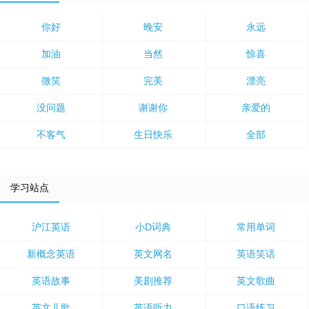
你好
晚安
永远
加油
当然
惊喜
微笑
完美
漂亮
没问题
谢谢你
亲爱的
不客气
生日快乐
全部
学习站点
沪江英语
小D词典
常用单词
新概念英语
英文网名
英语笑话
英语故事
美剧推荐
英文歌曲
英文儿歌
英语听力
口语练习