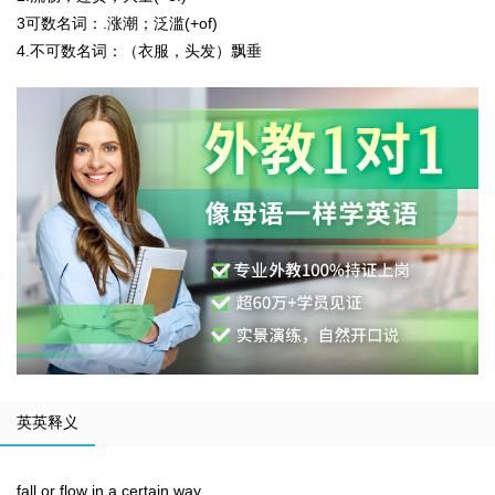
3
可数名词：
.涨潮；泛滥(+of)
4.
不可数名词：
（衣服，头发）飘垂
英英释义
fall or flow in a certain way