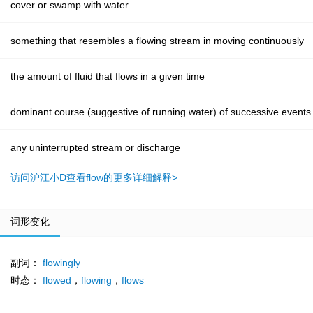
cover or swamp with water
something that resembles a flowing stream in moving continuously
the amount of fluid that flows in a given time
dominant course (suggestive of running water) of successive events
any uninterrupted stream or discharge
访问沪江小D查看flow的更多详细解释>
词形变化
副词：
flowingly
时态：
flowed
，
flowing
，
flows