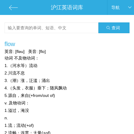
沪江英语词库
导航
查词
flow
英音:
[fləu]
美音:
[flo]
动词
不及物动词：
1.（河水等）流动
2.川流不息
3.（潮）涨，泛滥；涌出
4.（头发，衣服）垂下；随风飘动
5.源自，来自(+from/out of)
v.
及物动词：
1.溢过，淹没
n.
1.流；流动(+of)
2.流畅；连贯；大量(+of)