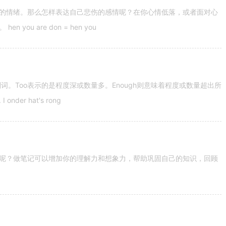
的情绪。那么怎样表达自己悲伤的感情呢？在你心情低落，或者面对心
u are don = hen you
容词和副词。Too表示的是程度深或数量多。Enough则意味着程度或数量超出所
nder hat's rong
呢？做笔记可以增加你的理解力和想象力，帮助巩固自己的知识，回顾