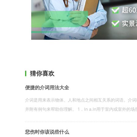
猜你喜欢
便捷的介词用法大全
介词是用来表示物体、人和地点之间相互关系的词语。介词i
并附有例句来帮助你理解。 1．In a.In用于室内或室外的场所。 in a
悲伤时你该说些什么