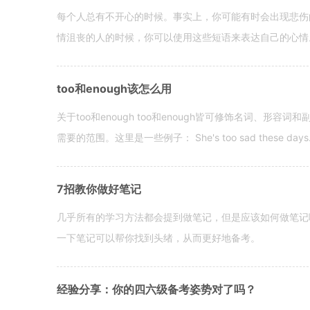
每个人总有不开心的时候。事实上，你可能有时会出现悲伤
情沮丧的人的时候，你可以使用这些短语来表达自己的心情。 hen yo
too和enough该怎么用
关于too和enough too和enough皆可修饰名词、形
需要的范围。这里是一些例子： She's too sad these days. I o
7招教你做好笔记
几乎所有的学习方法都会提到做笔记，但是应该如何做笔记
一下笔记可以帮你找到头绪，从而更好地备考。
经验分享：你的四六级备考姿势对了吗？