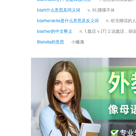
blatt什么意思及同义词
v. 叫;喋喋不休
blatherskite是什么意思及反义词
n. 听无聊话的
blather的中文释义
n. 1.蠢话 v.[T] 2.说蠢话，胡
Blatella的意思
小蠊属