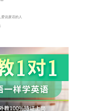
人,爱说废话的人
说