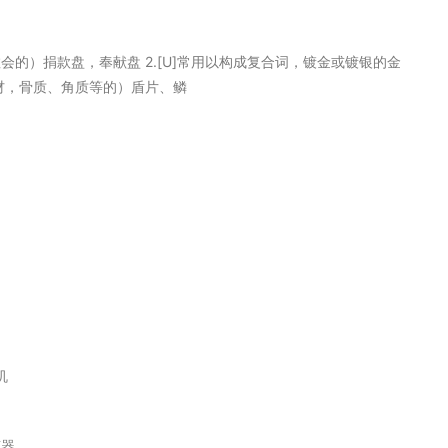
（教会的）捐款盘，奉献盘 2.[U]常用以构成复合词，镀金或镀银的金
板材，骨质、角质等的）盾片、鳞
机
声器