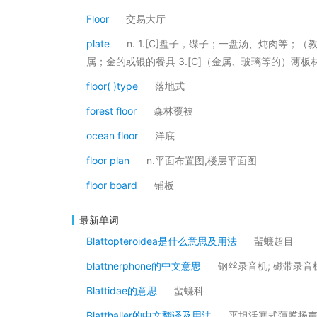
Floor
交易大厅
plate
n. 1.[C]盘子，碟子；一盘汤、炖肉等；
属；金的或银的餐具 3.[C]（金属、玻璃等的）薄
floor( )type
落地式
forest floor
森林覆被
ocean floor
洋底
floor plan
n.平面布置图,楼层平面图
floor board
铺板
最新单词
Blattopteroidea是什么意思及用法
蜚蠊超目
blattnerphone的中文意思
钢丝录音机; 磁带录音
Blattidae的意思
蜚蠊科
Blatthaller的中文翻译及用法
平坦活塞式薄膜扬