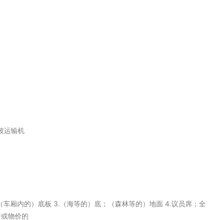
斜坡运输机
 2.（车厢内的）底板 3.（海等的）底；（森林等的）地面 4.议员席；全
资或物价的