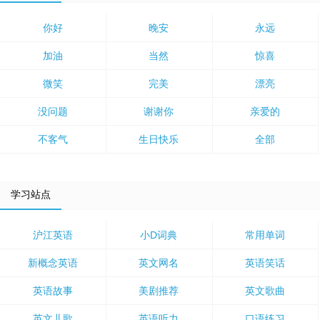
你好
晚安
永远
加油
当然
惊喜
微笑
完美
漂亮
没问题
谢谢你
亲爱的
不客气
生日快乐
全部
学习站点
沪江英语
小D词典
常用单词
新概念英语
英文网名
英语笑话
英语故事
美剧推荐
英文歌曲
英文儿歌
英语听力
口语练习