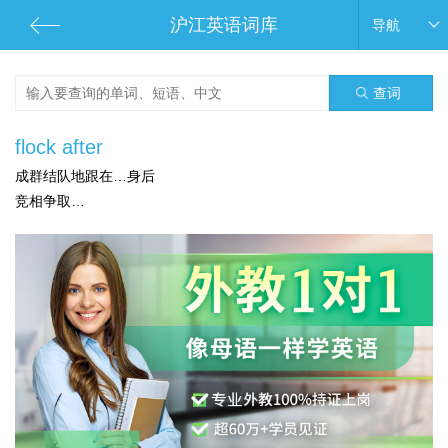
沪江英语词库
导航
查词
flock after
成群结队地跟在…身后
竞相争取…