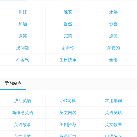
你好
晚安
永远
加油
当然
惊喜
微笑
完美
漂亮
没问题
谢谢你
亲爱的
不客气
生日快乐
全部
学习站点
沪江英语
小D词典
常用单词
新概念英语
英文网名
英语笑话
英语故事
美剧推荐
英文歌曲
英文儿歌
英语听力
口语练习