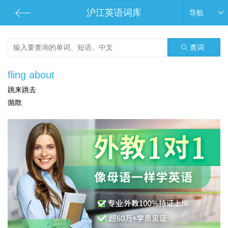
沪江英语词库
导航
查词
fling about
跳来跳去
抛散