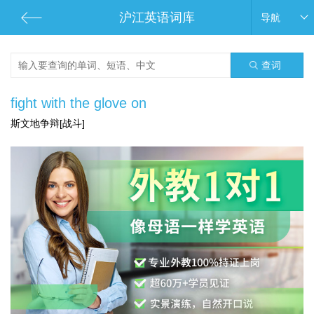
沪江英语词库
导航
查词
fight with the glove on
斯文地争辩[战斗]