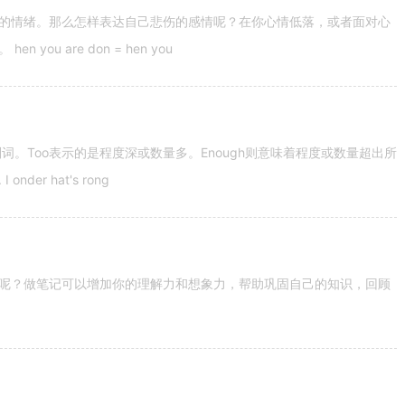
的情绪。那么怎样表达自己悲伤的感情呢？在你心情低落，或者面对心
u are don = hen you
容词和副词。Too表示的是程度深或数量多。Enough则意味着程度或数量超出所
nder hat's rong
呢？做笔记可以增加你的理解力和想象力，帮助巩固自己的知识，回顾