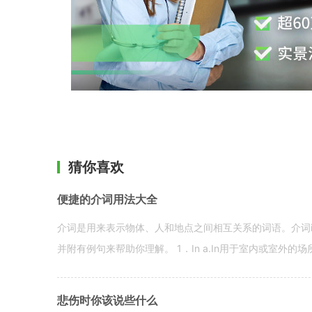
猜你喜欢
便捷的介词用法大全
介词是用来表示物体、人和地点之间相互关系的词语。介词i
并附有例句来帮助你理解。 1．In a.In用于室内或室外的场所。 in a
悲伤时你该说些什么