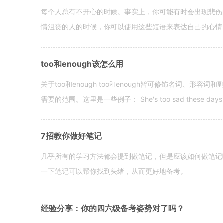
每个人总有不开心的时候。事实上，你可能有时会出现悲伤
情沮丧的人的时候，你可以使用这些短语来表达自己的心情。 hen yo
too和enough该怎么用
关于too和enough too和enough皆可修饰名词、形
需要的范围。这里是一些例子： She's too sad these days. I o
7招教你做好笔记
几乎所有的学习方法都会提到做笔记，但是应该如何做笔记
一下笔记可以帮你找到头绪，从而更好地备考。
经验分享：你的四六级备考姿势对了吗？