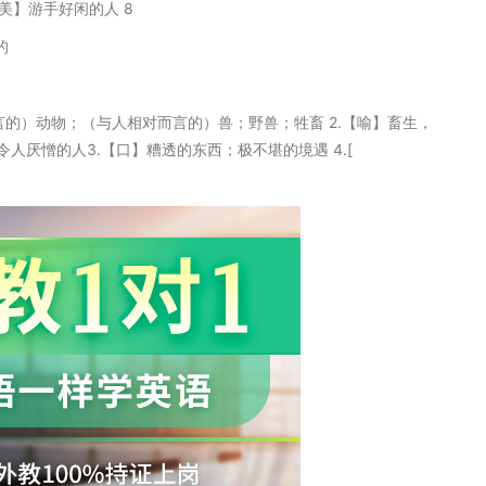
【美】游手好闲的人 8
的
相对而言的）动物；（与人相对而言的）兽；野兽；牲畜 2.【喻】畜生，
厌憎的人3.【口】糟透的东西；极不堪的境遇 4.[