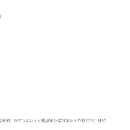
图
]（织物或绳的）纤维 3.[C]（人或动物身体组织及天然物质的）纤维