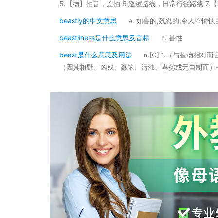
5.【物】拍音，差拍 6.巡逻路线，日常行径路线 7.
beastly的中文意思
a. 如兽的,残忍的,令人不愉快
beastliness是什么意思及音标
n. 兽性
beast是什么意思及用法
n.[C] 1.（与植物
（因其粗野、凶残、蠢笨、污浊、卑劣或无自制而）令人