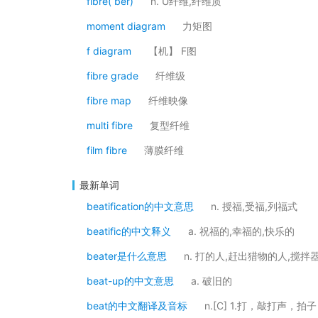
fibre( ber)
n. U纤维,纤维质
moment diagram
力矩图
f diagram
【机】 F图
fibre grade
纤维级
fibre map
纤维映像
multi fibre
复型纤维
film fibre
薄膜纤维
最新单词
beatification的中文意思
n. 授福,受福,列福式
beatific的中文释义
a. 祝福的,幸福的,快乐的
beater是什么意思
n. 打的人,赶出猎物的人,搅拌
beat-up的中文意思
a. 破旧的
beat的中文翻译及音标
n.[C] 1.打，敲打声，