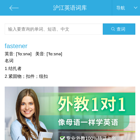
沪江英语词库
导航
查词
fastener
英音:
['fɑ:snə]
美音:
['fɑ:snə]
名词
1.结扎者
2.紧固物；扣件；纽扣