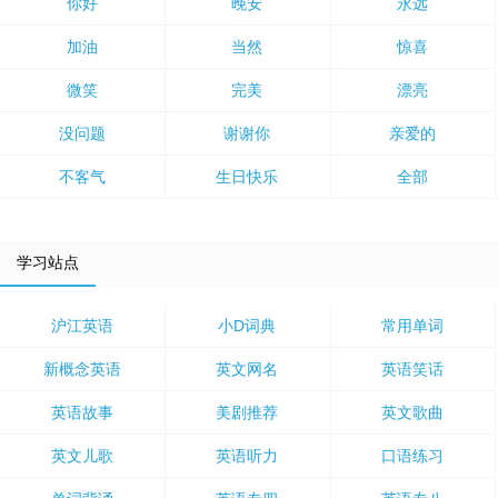
你好
晚安
永远
加油
当然
惊喜
微笑
完美
漂亮
没问题
谢谢你
亲爱的
不客气
生日快乐
全部
学习站点
沪江英语
小D词典
常用单词
新概念英语
英文网名
英语笑话
英语故事
美剧推荐
英文歌曲
英文儿歌
英语听力
口语练习