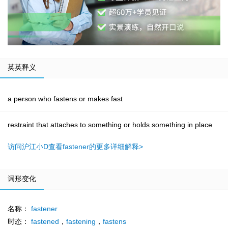
英英释义
a person who fastens or makes fast
restraint that attaches to something or holds something in place
访问沪江小D查看fastener的更多详细解释>
词形变化
名称：
fastener
时态：
fastened
，
fastening
，
fastens