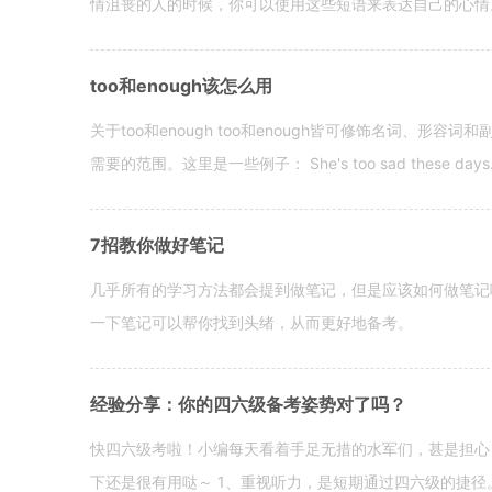
情沮丧的人的时候，你可以使用这些短语来表达自己的心情。 hen yo
too和enough该怎么用
关于too和enough too和enough皆可修饰名词、形
需要的范围。这里是一些例子： She's too sad these days. I o
7招教你做好笔记
几乎所有的学习方法都会提到做笔记，但是应该如何做笔记
一下笔记可以帮你找到头绪，从而更好地备考。
经验分享：你的四六级备考姿势对了吗？
快四六级考啦！小编每天看着手足无措的水军们，甚是担心
下还是很有用哒～ 1、重视听力，是短期通过四六级的捷径