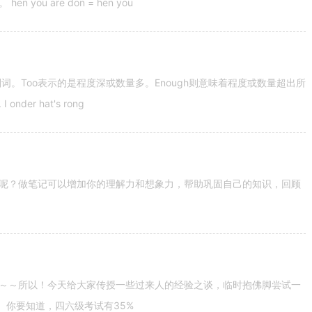
u are don = hen you
容词和副词。Too表示的是程度深或数量多。Enough则意味着程度或数量超出所
nder hat's rong
呢？做笔记可以增加你的理解力和想象力，帮助巩固自己的知识，回顾
～～所以！今天给大家传授一些过来人的经验之谈，临时抱佛脚尝试一
。你要知道，四六级考试有35%