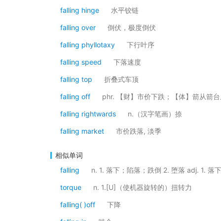
falling hinge
水平铰链
falling over
倒伏，极度倒伏
falling phyllotaxy
下行叶序
falling speed
下落速度
falling top
折叠式车顶
falling off
phr. 【财】市价下跌；【体】箭从箭
falling rightwards
n.（汉字笔画）捺
falling market
市价跌落, 淡季
相似单词
falling
n. 1. 落下；陷落；跌倒 2. 堕落 adj. 
torque
n. 1.[U]（使机器旋转的）扭转力
falling( )off
下降