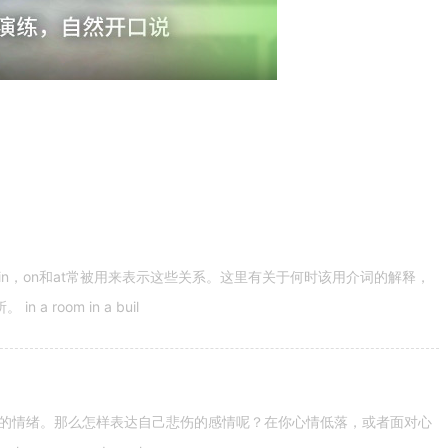
n，on和at常被用来表示这些关系。这里有关于何时该用介词的解释，
 room in a buil
的情绪。那么怎样表达自己悲伤的感情呢？在你心情低落，或者面对心