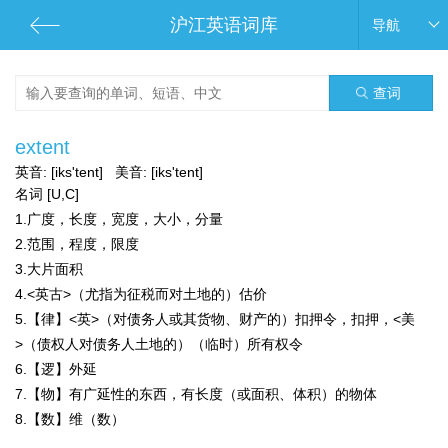
沪江英语词库
导航
查词
extent
英音:
[iks'tent]
美音:
[iks'tent]
名词 [U,C]
1.广度，长度，宽度，大小，分量
2.范围，程度，限度
3.大片面积
4.<英古>（尤指为征税而对土地的）估价
5.【律】<英>（对债务人或其货物、财产的）扣押令，扣押，<美
>（债权人对债务人土地的）（临时）所有权令
6.【逻】外延
7.【物】有广延性的东西，有长度（或面积、体积）的物体
8.【数】维（数）