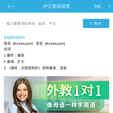
沪江英语词库
导航
查词
explosion
英音:
[iks'pləuʒən]
美音:
[iks'pləuʒən]
名词
1.爆炸；爆发
2.激增，扩大
3.（感情，尤指愤怒的）突然爆发，迸发