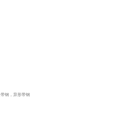
条带钢，异形带钢