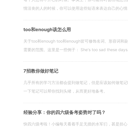
情沮丧的人的时候，你可以使用这些短语来表达自己的心情。 hen yo
too和enough该怎么用
关于too和enough too和enough皆可修饰名词、形
需要的范围。这里是一些例子： She's too sad these days. I o
7招教你做好笔记
几乎所有的学习方法都会提到做笔记，但是应该如何做笔记
一下笔记可以帮你找到头绪，从而更好地备考。
经验分享：你的四六级备考姿势对了吗？
快四六级考啦！小编每天看着手足无措的水军们，甚是担心