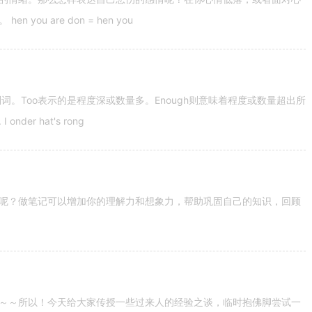
u are don = hen you
容词和副词。Too表示的是程度深或数量多。Enough则意味着程度或数量超出所
nder hat's rong
呢？做笔记可以增加你的理解力和想象力，帮助巩固自己的知识，回顾
～～所以！今天给大家传授一些过来人的经验之谈，临时抱佛脚尝试一