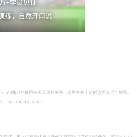
n，on和at常被用来表示这些关系。这里有关于何时该用介词的解释，
 room in a buil
的情绪。那么怎样表达自己悲伤的感情呢？在你心情低落，或者面对心