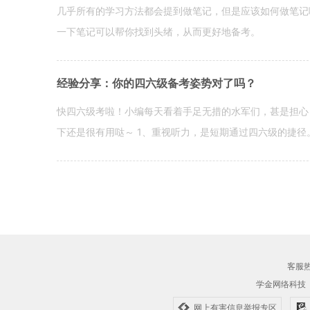
几乎所有的学习方法都会提到做笔记，但是应该如何做笔记
一下笔记可以帮你找到头绪，从而更好地备考。
经验分享：你的四六级备考姿势对了吗？
快四六级考啦！小编每天看着手足无措的水军们，甚是担心
下还是很有用哒～ 1、重视听力，是短期通过四六级的捷径
客服热线
学金网络科技
网上有害信息举报专区