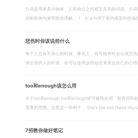
介词是用来表示物体、人和地点之间相互关系的词语。介词i
并附有例句来帮助你理解。 1．In a.In用于室内或室外的场所。 in a
悲伤时你该说些什么
每个人总有不开心的时候。事实上，你可能有时会出现悲伤
情沮丧的人的时候，你可以使用这些短语来表达自己的心情。 hen yo
too和enough该怎么用
关于too和enough too和enough皆可修饰名词、形
需要的范围。这里是一些例子： She's too sad these days. I o
7招教你做好笔记