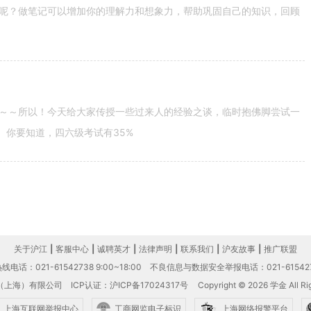
呢？做笔记可以增加你的理解力和想象力，帮助巩固自己的知识，回顾
～～所以！今天给大家传授一些过来人的经验之谈，临时抱佛脚尝试一
。你要知道，四六级考试有35%
关于沪江
|
客服中心
|
诚聘英才
|
法律声明
|
联系我们
|
沪友故事
|
推广联盟
电话：021-61542738 9:00~18:00
不良信息与数据安全举报电话：021-61542
（上海）有限公司
ICP认证：沪ICP备17024317号
Copyright © 2026 学金 All Rig
上海互联网举报中心
工商网监电子标识
上海网络报警平台