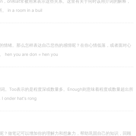
n，on和at常被用来表示这些关系。这里有关于何时该用介词的解释，
 room in a buil
的情绪。那么怎样表达自己悲伤的感情呢？在你心情低落，或者面对心
u are don = hen you
容词和副词。Too表示的是程度深或数量多。Enough则意味着程度或数量超出所
nder hat's rong
呢？做笔记可以增加你的理解力和想象力，帮助巩固自己的知识，回顾