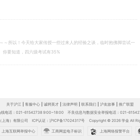
～～所以！今天给大家传授一些过来人的经验之谈，临时抱佛脚尝试一
。你要知道，四六级考试有35%
关于沪江
|
客服中心
|
诚聘英才
|
法律声明
|
联系我们
|
沪友故事
|
推广联盟
电话：021-61542738 9:00~18:00
不良信息与数据安全举报电话：021-61542
（上海）有限公司
ICP认证：沪ICP备17024317号
Copyright © 2026 学金 All Rig
上海互联网举报中心
工商网监电子标识
上海网络报警平台