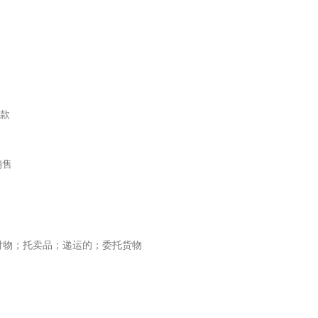
售款
销售
[C]托付物；托卖品；递运的；委托货物