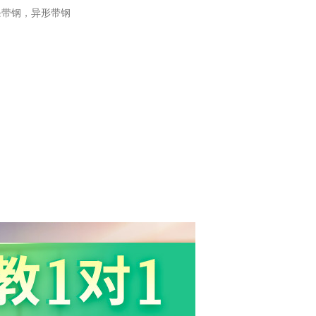
条带钢，异形带钢