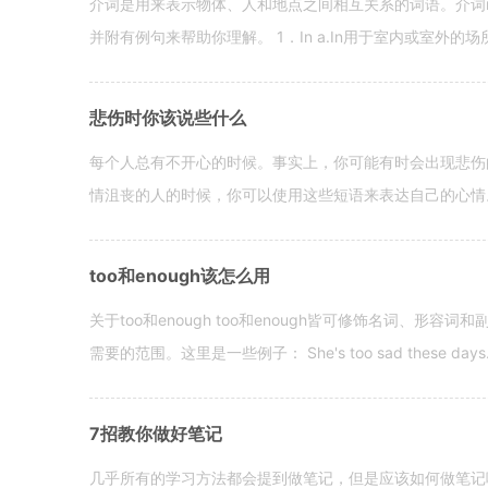
介词是用来表示物体、人和地点之间相互关系的词语。介词i
并附有例句来帮助你理解。 1．In a.In用于室内或室外的场所。 in a
悲伤时你该说些什么
每个人总有不开心的时候。事实上，你可能有时会出现悲伤
情沮丧的人的时候，你可以使用这些短语来表达自己的心情。 hen yo
too和enough该怎么用
关于too和enough too和enough皆可修饰名词、形
需要的范围。这里是一些例子： She's too sad these days. I o
7招教你做好笔记
几乎所有的学习方法都会提到做笔记，但是应该如何做笔记