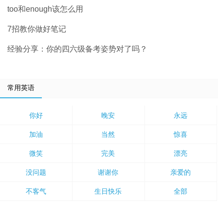
too和enough该怎么用
7招教你做好笔记
经验分享：你的四六级备考姿势对了吗？
常用英语
你好
晚安
永远
加油
当然
惊喜
微笑
完美
漂亮
没问题
谢谢你
亲爱的
不客气
生日快乐
全部