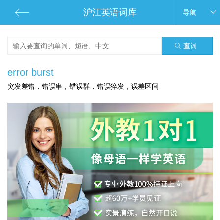
沪江英语词库
导航
查词
error burst
突发差错，错误串，错误群，错误猝发，误差区间