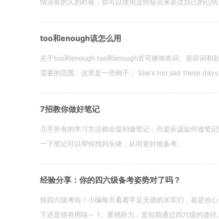
情沮丧的人的时候，你可以使用这些短语来表达自己的心情。 hen yo
too和enough该怎么用
关于too和enough too和enough皆可修饰名词、形
需要的范围。这里是一些例子： She's too sad these days. I o
7招教你做好笔记
几乎所有的学习方法都会提到做笔记，但是应该如何做笔记
一下笔记可以帮你找到头绪，从而更好地备考。
经验分享：你的四六级备考姿势对了吗？
快四六级考啦！小编每天看着手足无措的水军们，甚是担心
下还是很有用哒～ 1、重视听力，是短期通过四六级的捷径