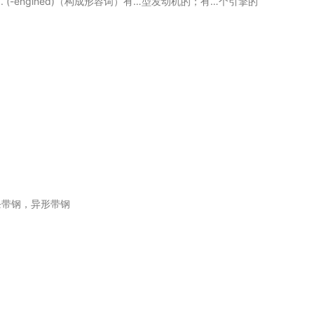
 3. (-engined)（构成形容词）有…型发动机的；有…个引擎的
条带钢，异形带钢