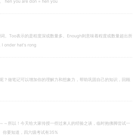
u are don = hen you
容词和副词。Too表示的是程度深或数量多。Enough则意味着程度或数量超出所
nder hat's rong
呢？做笔记可以增加你的理解力和想象力，帮助巩固自己的知识，回顾
～～所以！今天给大家传授一些过来人的经验之谈，临时抱佛脚尝试一
。你要知道，四六级考试有35%