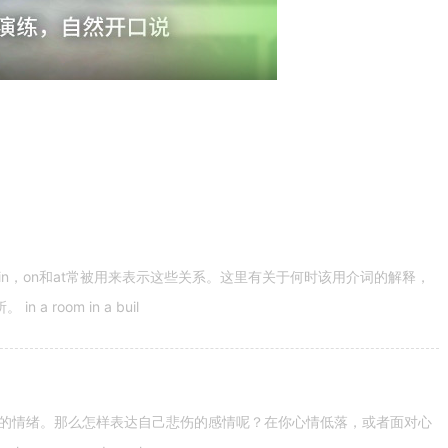
n，on和at常被用来表示这些关系。这里有关于何时该用介词的解释，
 room in a buil
的情绪。那么怎样表达自己悲伤的感情呢？在你心情低落，或者面对心