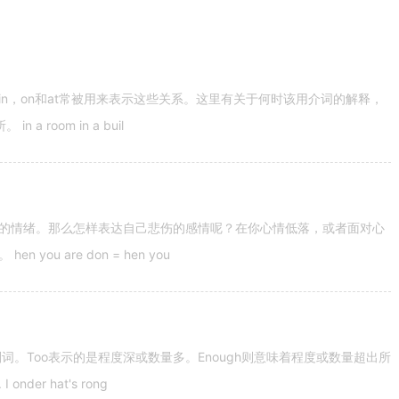
n，on和at常被用来表示这些关系。这里有关于何时该用介词的解释，
 room in a buil
的情绪。那么怎样表达自己悲伤的感情呢？在你心情低落，或者面对心
u are don = hen you
容词和副词。Too表示的是程度深或数量多。Enough则意味着程度或数量超出所
nder hat's rong