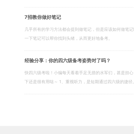
7招教你做好笔记
几乎所有的学习方法都会提到做笔记，但是应该如何做笔记
一下笔记可以帮你找到头绪，从而更好地备考。
经验分享：你的四六级备考姿势对了吗？
快四六级考啦！小编每天看着手足无措的水军们，甚是担心
下还是很有用哒～ 1、重视听力，是短期通过四六级的捷径