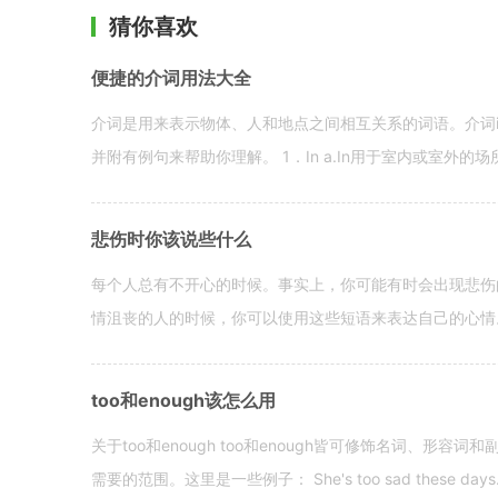
猜你喜欢
便捷的介词用法大全
介词是用来表示物体、人和地点之间相互关系的词语。介词i
并附有例句来帮助你理解。 1．In a.In用于室内或室外的场所。 in a
悲伤时你该说些什么
每个人总有不开心的时候。事实上，你可能有时会出现悲伤
情沮丧的人的时候，你可以使用这些短语来表达自己的心情。 hen yo
too和enough该怎么用
关于too和enough too和enough皆可修饰名词、形
需要的范围。这里是一些例子： She's too sad these days. I o