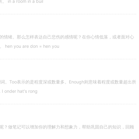
 room in a buil
的情绪。那么怎样表达自己悲伤的感情呢？在你心情低落，或者面对心
u are don = hen you
容词和副词。Too表示的是程度深或数量多。Enough则意味着程度或数量超出所
nder hat's rong
呢？做笔记可以增加你的理解力和想象力，帮助巩固自己的知识，回顾