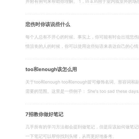
并附有例句来帮助你理解。 1．In a.In用于室内或室外的场所。 in a
悲伤时你该说些什么
每个人总有不开心的时候。事实上，你可能有时会出现悲伤
情沮丧的人的时候，你可以使用这些短语来表达自己的心情。 hen yo
too和enough该怎么用
关于too和enough too和enough皆可修饰名词、形
需要的范围。这里是一些例子： She's too sad these days. I o
7招教你做好笔记
几乎所有的学习方法都会提到做笔记，但是应该如何做笔记
一下笔记可以帮你找到头绪，从而更好地备考。