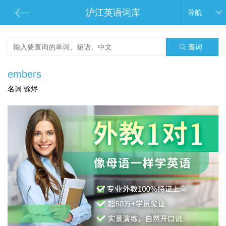
沪江英语词库
导航
查词
embers
名词 馀烬