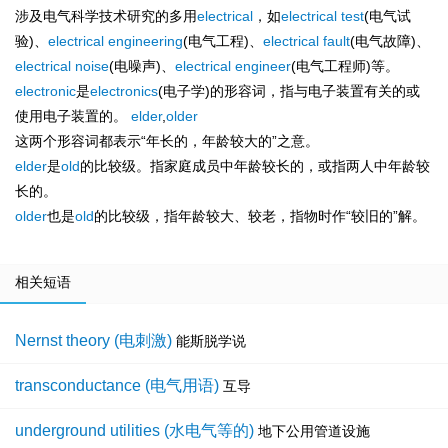
涉及电气科学技术研究的多用
electrical
，如
electrical
test
(电气试
验)、
electrical
engineering
(电气工程)、
electrical
fault
(电气故障)、
electrical
noise
(电噪声)、
electrical
engineer
(电气工程师)等。
electronic
是
electronics
(电子学)的形容词，指与电子装置有关的或
使用电子装置的。
elder
,
older
这两个形容词都表示“年长的，年龄较大的”之意。
elder
是
old
的比较级。指家庭成员中年龄较长的，或指两人中年龄较
长的。
older
也是
old
的比较级，指年龄较大、较老，指物时作“较旧的”解。
相关短语
Nernst theory (电刺激)
能斯脱学说
transconductance (电气用语)
互导
underground utilities (水电气等的)
地下公用管道设施