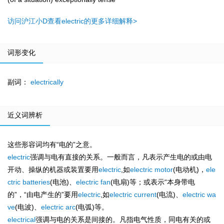
访问沪江小D查看electric的更多详细解释>
词形变化
副词：
electrically
近义词辨析
这些形容词均有“电的”之意。
electric
强调与电有直接的关系。一般而言，凡表示产生电的或由电
开动、操纵的机器或装置要用
electric
,如
electric
motor
(电动机)，
ele
ctric
batteries
(电池)、
electric
fan
(电扇)等；或表示“本身带电
的”，“由电产生的”要用
electric
,如
electric
current
(电流)、
electric
wa
ve
(电波)、
electric
arc
(电弧)等。
electrical
强调与电的关系是间接的。凡指电气性质，同电有关的或