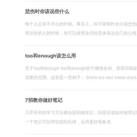
悲伤时你该说些什么
每个人总有不开心的时候。事实上，你可能有时会出现悲伤
情沮丧的人的时候，你可以使用这些短语来表达自己的心情。 hen yo
too和enough该怎么用
关于too和enough too和enough皆可修饰名词、形
需要的范围。这里是一些例子： She's too sad these days. I o
7招教你做好笔记
几乎所有的学习方法都会提到做笔记，但是应该如何做笔记
一下笔记可以帮你找到头绪，从而更好地备考。