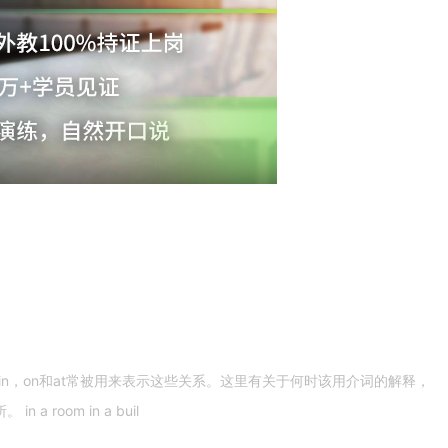
n，on和at常被用来表示这些关系。这里有关于何时该用介词的解释，
 room in a buil