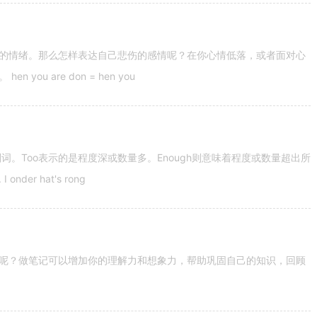
的情绪。那么怎样表达自己悲伤的感情呢？在你心情低落，或者面对心
u are don = hen you
容词和副词。Too表示的是程度深或数量多。Enough则意味着程度或数量超出所
nder hat's rong
呢？做笔记可以增加你的理解力和想象力，帮助巩固自己的知识，回顾