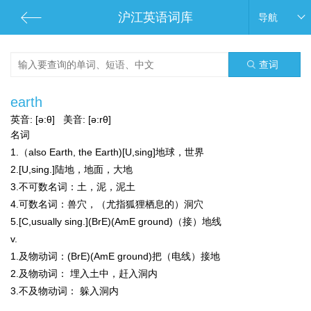
沪江英语词库
导航
查词
earth
英音:
[ə:θ]
美音:
[ə:rθ]
名词
1.（also Earth, the Earth)[U,sing]地球，世界
2.[U,sing.]陆地，地面，大地
3.
不可数名词：
土，泥，泥土
4.
可数名词：
兽穴，（尤指狐狸栖息的）洞穴
5.[C,usually sing.](BrE)(AmE ground)（接）地线
v.
1.
及物动词：
(BrE)(AmE ground)把（电线）接地
2.
及物动词：
埋入土中，赶入洞内
3.
不及物动词：
躲入洞内