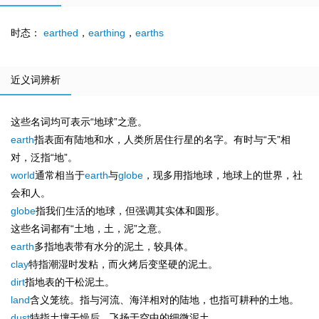
时态：
earthed
，
earthing
，
earths
近义词辨析
这些名词均可表示“地球”之意。
earth
指表面有陆地和水，人类所居住行星的名字。有时与“天”相
对，泛指“地”。
world
通常相当于
earth
与
globe
，现多用指地球，地球上的世界，社
会和人。
globe
指我们生活的地球，但强调其实体和圆形。
这些名词都有“土地，土，泥”之意。
earth
多指地表带有水分的泥土，较具体。
clay
特指潮湿时发粘，而火烤后变坚硬的泥土。
dirt
指地表的干松泥土。
land
含义笼统。指与河流、海洋相对的陆地，也指可耕种的土地。
dust
特指土壤干燥后，飞扬于空中的细微泥土。