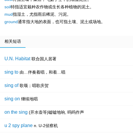
soil
特指适宜栽种农作物或生长各种植物的泥土。
mud
指湿土，尤指雨后稀泥、污泥。
ground
通常指大地的表面，也可指土壤、泥土或场地。
相关短语
U.N. Habitat
联合国人居署
sing to
由…伴奏着唱，和着…唱
sing of
歌颂；唱歌庆贺
sing on
继续地唱
on the sing
(开水壶等)嘘嘘地响, 呜呜作声
u 2 spy plane
n. U-2侦察机